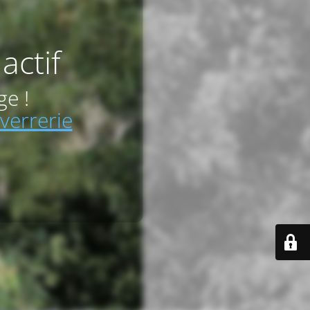
actif
ge !
verrerie